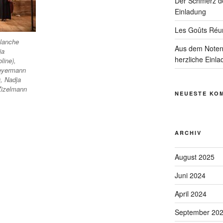
Der Schmerz de
Einladung
Les Goûts Réun
planche
Aus dem Notens
ja
herzliche Einla
line),
Weyermann
, Nadja
 Zizelmann
NEUESTE KO
ARCHIV
August 2025
Juni 2024
April 2024
September 20