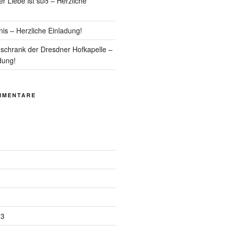
r Liebe ist süß – Herzliche
is – Herzliche Einladung!
chrank der Dresdner Hofkapelle –
dung!
MMENTARE
23