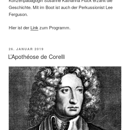
Konzertpädagogin Susanne Katharina Flück erzählt die
Geschichte. Mit im Boot ist auch der Perkussionist Lee
Ferguson.
Hier ist der
Link
zum Programm.
VERÖFFENTLICHT
26. JANUAR 2019
AM
L’Apothéose de Corelli